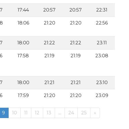
47
17:44
20:57
20:57
22:31
08
18:06
21:20
21:20
22:56
57
18:00
21:22
21:22
23:11
56
17:58
21:19
21:19
23:08
57
18:00
21:21
21:21
23:10
56
17:59
21:20
21:20
23:09
9
10
11
12
13
...
24
25
»