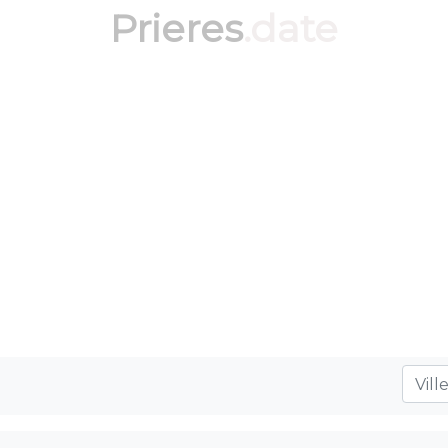
Prieres
.date