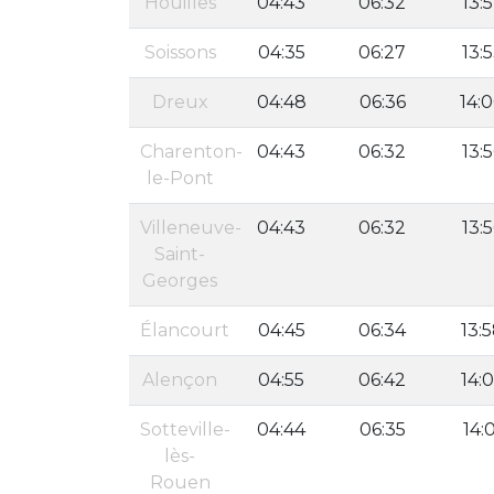
Houilles
04:43
06:32
13:
Soissons
04:35
06:27
13:
Dreux
04:48
06:36
14:
Charenton-
04:43
06:32
13:
le-Pont
Villeneuve-
04:43
06:32
13:
Saint-
Georges
Élancourt
04:45
06:34
13:
Alençon
04:55
06:42
14:
Sotteville-
04:44
06:35
14:
lès-
Rouen