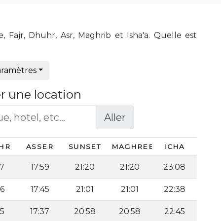
 Fajr, Dhuhr, Asr, Maghrib et Isha'a. Quelle est
ramètres
r une location
Aller
HR
ASSER
SUNSET
MAGHREB
ICHA
57
17:59
21:20
21:20
23:08
46
17:45
21:01
21:01
22:38
35
17:37
20:58
20:58
22:45