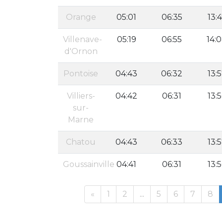
Orange
05:01
06:35
13:
Villenave-
05:19
06:55
14:
d'Ornon
Pontoise
04:43
06:32
13:
Villiers-
04:42
06:31
13:
sur-
Marne
Chatou
04:43
06:33
13:
Goussainville
04:41
06:31
13:
«
1
2
...
5
6
7
8