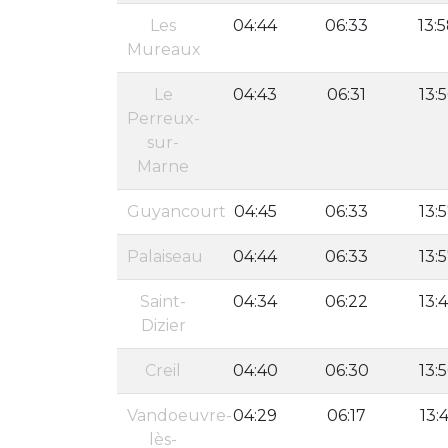
Les
04:44
06:33
13:
Mureaux
Le
04:43
06:31
13:
Perreux-
sur-
Marne
Guyancourt
04:45
06:33
13:
Palaiseau
04:44
06:33
13:
Saint-
04:34
06:22
13:
Dizier
Creil
04:40
06:30
13:
Vandoeuvre-
04:29
06:17
13:4
lès-