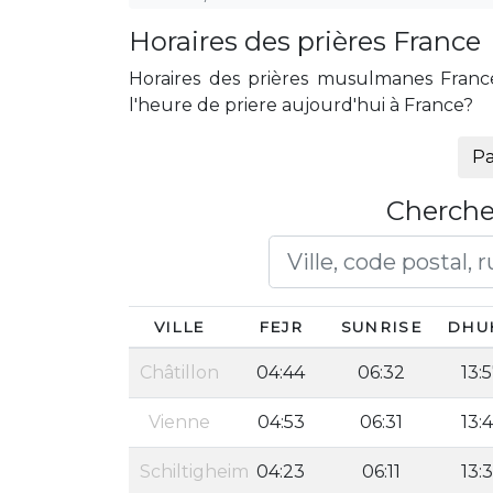
Horaires des prières France
Horaires des prières musulmanes France,
l'heure de priere aujourd'hui à France?
Pa
Cherche
VILLE
FEJR
SUNRISE
DHU
Châtillon
04:44
06:32
13:
Vienne
04:53
06:31
13:
Schiltigheim
04:23
06:11
13: