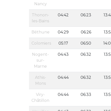
Nancy
Thonon-
04:42
06:23
13:
les-Bains
Béthune
04:29
06:26
13:
Colomiers
05:17
06:50
14:
Nogent-
04:43
06:32
13:
sur-
Marne
Athis-
04:44
06:32
13:
Mons
Viry-
04:44
06:33
13:
Châtillon