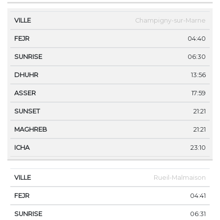
Champigny-sur-Marne
04:40
06:30
13:56
17:59
21:21
21:21
23:10
Rueil-Malmaison
04:41
06:31