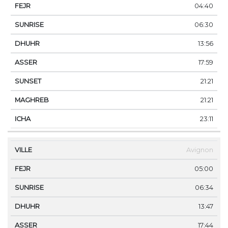
04:40
06:30
13:56
17:59
21:21
21:21
23:11
Avignon
05:00
06:34
13:47
17:44