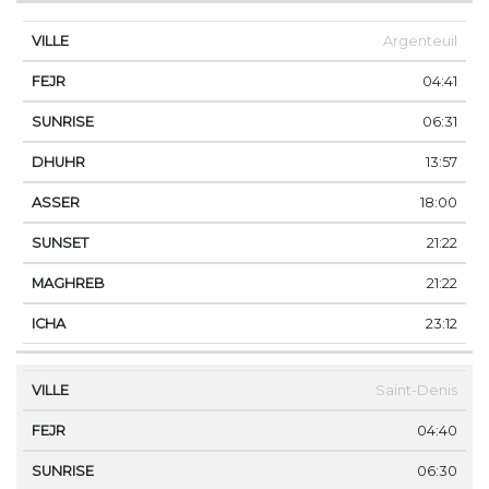
Argenteuil
04:41
06:31
13:57
18:00
21:22
21:22
23:12
Saint-Denis
04:40
06:30