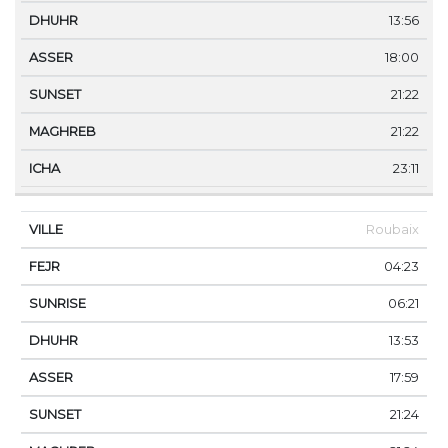
13:56
18:00
21:22
21:22
23:11
Roubaix
04:23
06:21
13:53
17:59
21:24