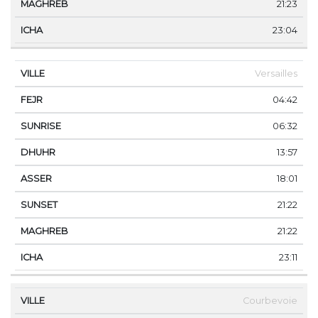
21:23
23:04
Versailles
04:42
06:32
13:57
18:01
21:22
21:22
23:11
Courbevoie