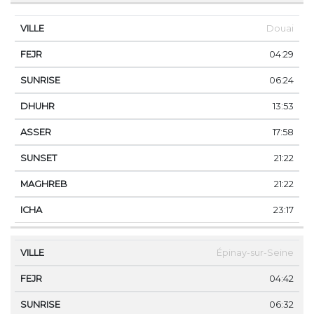
Douai
04:29
06:24
13:53
17:58
21:22
21:22
23:17
Épinay-sur-Seine
04:42
06:32