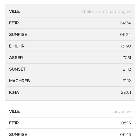
VILLE
FEJR
SUNRISE
DHUHR
ASSER
SUNS
Châlons-en-Champagne
04:34
06:24
13:48
17:51
21:12
21:12
23:01
Narbonne
05:13
06:45