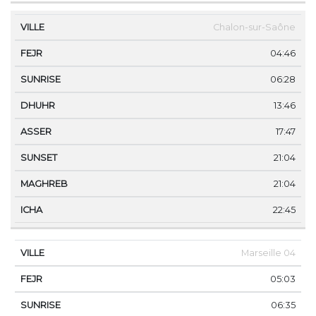
Chalon-sur-Saône
04:46
06:28
13:46
17:47
21:04
21:04
22:45
Marseille 04
05:03
06:35