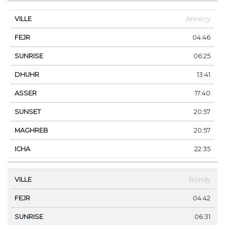
Annecy
04:46
06:25
13:41
17:40
20:57
20:57
22:35
Bondy
04:42
06:31