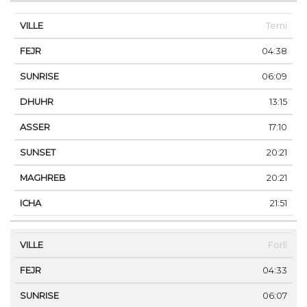
Terni
04:38
06:09
13:15
17:10
20:21
20:21
21:51
Forlì
04:33
06:07