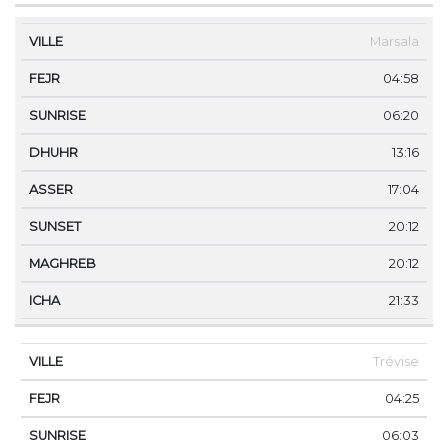
Marsala
04:58
06:20
13:16
17:04
20:12
20:12
21:33
Trévise
04:25
06:03