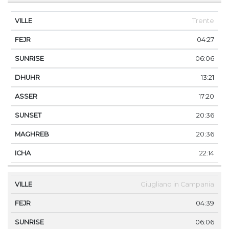
Trente
04:27
06:06
13:21
17:20
20:36
20:36
22:14
Giugliano in Campania
04:39
06:06