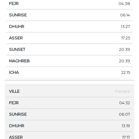
04:38
06:14
13:27
17:25
20:39
20:39
22:15
Ferrare
04:32
06:07
13:19
17:17