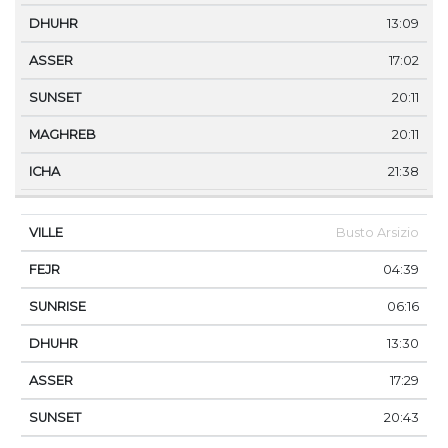
13:09
17:02
20:11
20:11
21:38
Busto Arsizio
04:39
06:16
13:30
17:29
20:43