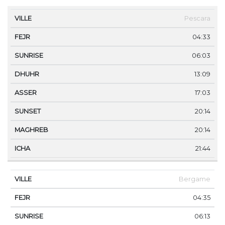
VILLE
FEJR
SUNRISE
DHUHR
ASSER
SUNS
Pescara
04:33
06:03
13:09
17:03
20:14
20:14
21:44
Bergame
04:35
06:13