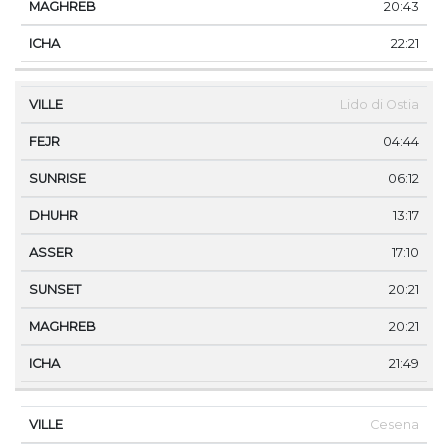
20:43
22:21
Lido di Ostia
04:44
06:12
13:17
17:10
20:21
20:21
21:49
Cesena