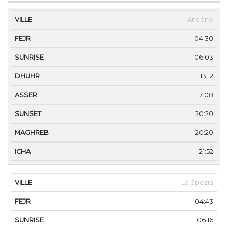
Ancône
04:30
06:03
13:12
17:08
20:20
20:20
21:52
La Spezia
04:43
06:16