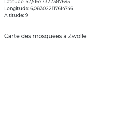
Latitude: 52,51677322387695
Longitude: 6,083022117614746
Altitude: 9
Carte des mosquées à Zwolle