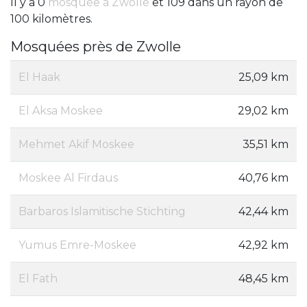
Il y a 0
mosquée à Zwolle
et 109 dans un rayon de
100 kilomètres.
Mosquées près de Zwolle
El Haak
25,09 km
El Aksa Moskee
29,02 km
Mehmet Akif Moskee
35,51 km
Moskee Al Firdaus
40,76 km
Barbaros Islamitische Stichting
42,44 km
Yumus Emre-Moskee
42,92 km
El Fath
48,45 km