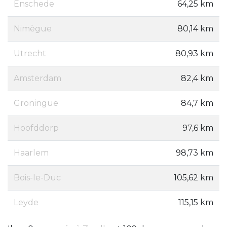
Enschede
64,25 km
Nimègue
80,14 km
Utrecht
80,93 km
Amsterdam
82,4 km
Groningue
84,7 km
Hoofddorp
97,6 km
Haarlem
98,73 km
Bois-le-Duc
105,62 km
Leyde
115,15 km