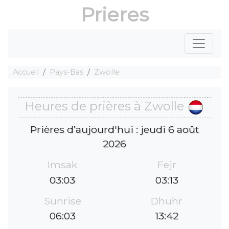
Prieres
Accueil
Pays-Bas
Zwolle
Heures de prières à Zwolle
Prières d’aujourd'hui : jeudi 6 août
2026
Imsak
Fejr
03:03
03:13
Sunrise
Dhuhr
06:03
13:42