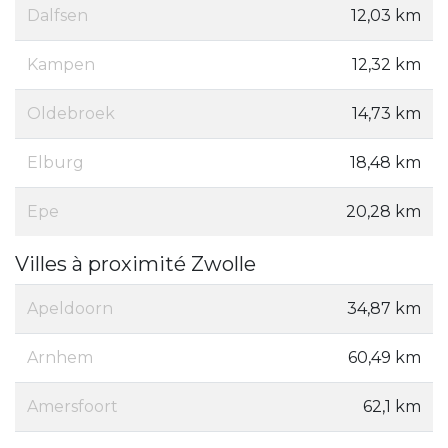
Dalfsen
12,03 km
Kampen
12,32 km
Oldebroek
14,73 km
Elburg
18,48 km
Epe
20,28 km
Villes à proximité Zwolle
Apeldoorn
34,87 km
Arnhem
60,49 km
Amersfoort
62,1 km