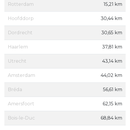
Rotterdam
15,21 km
Hoofddorp
30,44 km
Dordrecht
30,65 km
Haarlem
37,81 km
Utrecht
43,14 km
Amsterdam
44,02 km
Bréda
56,61 km
Amersfoort
62,15 km
Bois-le-Duc
68,84 km