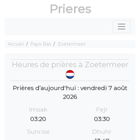
Prieres
Accueil
Pays-Bas
Zoetermeer
Heures de prières à Zoetermeer
Prières d’aujourd'hui : vendredi 7 août
2026
Imsak
Fejr
03:20
03:30
Sunrise
Dhuhr