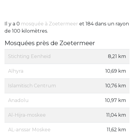
Il y a 0
mosquée à Zoetermeer
et 184 dans un rayon
de 100 kilomètres.
Mosquées près de Zoetermeer
Stichting Eenheid
8,21 km
Alhyra
10,69 km
Islamitisch Centrum
10,76 km
Anadolu
10,97 km
Al-Hijra-moskee
11,04 km
AL-anssar Moskee
11,62 km