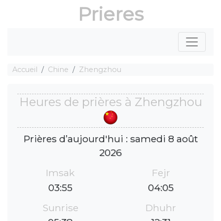
Prieres
Accueil
Chine
Zhengzhou
Heures de prières à Zhengzhou
Prières d’aujourd'hui : samedi 8 août
2026
Imsak
Fejr
03:55
04:05
Sunrise
Dhuhr