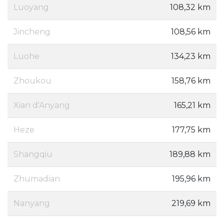
Luoyang
108,32 km
Jincheng
108,56 km
Luohe
134,23 km
Zhoukou
158,76 km
Xian d'Anyang
165,21 km
Heze
177,75 km
Shangqiu
189,88 km
Zhumadian
195,96 km
Nanyang
219,69 km