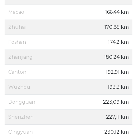
Macao
166,44 km
Zhuhai
170,85 km
Foshan
174,2 km
Zhanjiang
180,24 km
Canton
192,91 km
Wuzhou
193,3 km
Dongguan
223,09 km
Shenzhen
227,11 km
Qingyuan
230,12 km