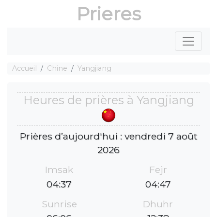
Prieres
Accueil
Chine
Yangjiang
Heures de prières à Yangjiang
Prières d’aujourd'hui : vendredi 7 août
2026
Imsak
Fejr
04:37
04:47
Sunrise
Dhuhr