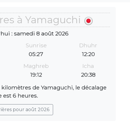
ères à Yamaguchi
'hui : samedi 8 août 2026
Sunrise
Dhuhr
05:27
12:20
Maghreb
Icha
19:12
20:38
 kilomètres de Yamaguchi, le décalage
e est 6 heures.
rières pour août 2026