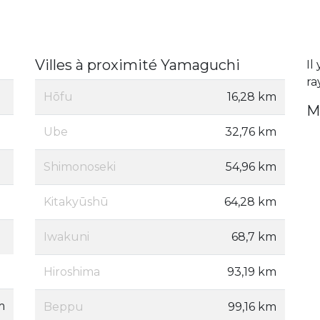
Villes à proximité Yamaguchi
Il
ra
Hōfu
16,28 km
M
Ube
32,76 km
Shimonoseki
54,96 km
Kitakyūshū
64,28 km
Iwakuni
68,7 km
Hiroshima
93,19 km
m
Beppu
99,16 km