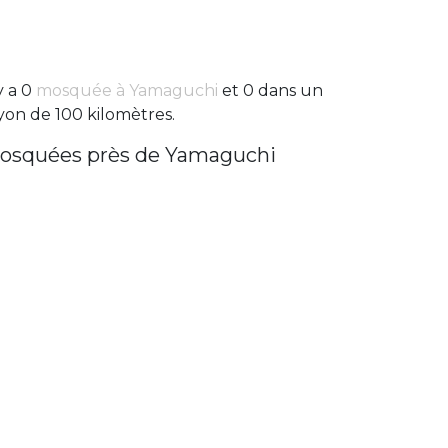
 y a 0
mosquée à Yamaguchi
et 0 dans un
yon de 100 kilomètres.
osquées près de Yamaguchi