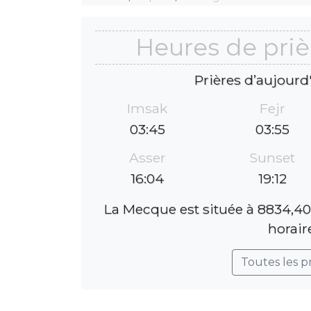
Heures de pri
Prières d’aujourd
Imsak
Fejr
03:45
03:55
Asser
Sunset
16:04
19:12
La Mecque est située à 8834,40
horair
Toutes les p