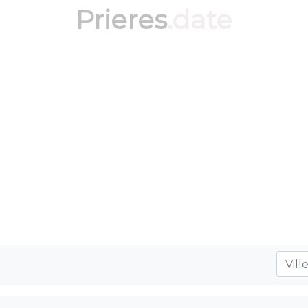
Prieres
.date