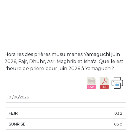
Horaires des prières musulmanes Yamaguchi juin
2026, Fajr, Dhuhr, Asr, Maghrib et Isha'a. Quelle est
l'heure de priere pour juin 2026 à Yamaguchi?
DATE
FEJR
SUNRISE
DHUHR
ASSER
SUN
01/06/2026
03:21
05:01