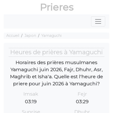
Prieres
Accueil
Japon
Yamaguchi
Heures de prières à Yamaguchi
Horaires des prières musulmanes
Yamaguchi juin 2026, Fajr, Dhuhr, Asr,
Maghrib et Isha'a. Quelle est l'heure de
priere pour juin 2026 à Yamaguchi?
Imsak
Fejr
03:19
03:29
Sunrise
Dhuhr