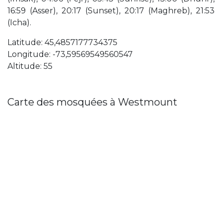
16:59 (Asser), 20:17 (Sunset), 20:17 (Maghreb), 21:53
(Icha).
Latitude: 45,4857177734375
Longitude: -73,59569549560547
Altitude: 55
Carte des mosquées à Westmount