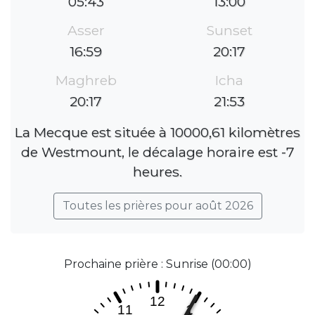
05:43
13:00
Asser
Sunset
16:59
20:17
Maghreb
Icha
20:17
21:53
La Mecque est située à 10000,61 kilomètres
de Westmount, le décalage horaire est -7
heures.
Toutes les prières pour août 2026
Prochaine prière : Sunrise (00:00)