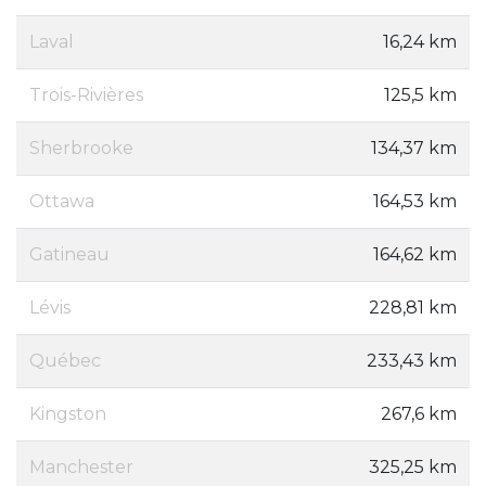
Laval
16,24 km
Trois-Rivières
125,5 km
Sherbrooke
134,37 km
Ottawa
164,53 km
Gatineau
164,62 km
Lévis
228,81 km
Québec
233,43 km
Kingston
267,6 km
Manchester
325,25 km