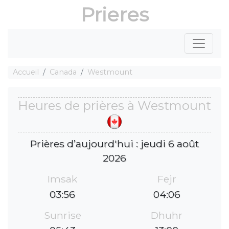
Prieres
Accueil
Canada
Westmount
Heures de prières à Westmount
Prières d’aujourd'hui : jeudi 6 août
2026
Imsak
Fejr
03:56
04:06
Sunrise
Dhuhr