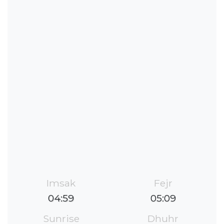
Imsak
Fejr
04:59
05:09
Sunrise
Dhuhr