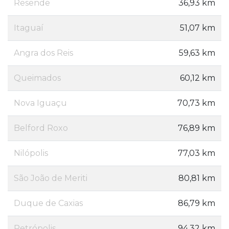
Resende
36,93 km
Itaguaí
51,07 km
Angra dos Reis
59,63 km
Queimados
60,12 km
Nova Iguaçu
70,73 km
Belford Roxo
76,89 km
Nilópolis
77,03 km
São João de Meriti
80,81 km
Duque de Caxias
86,79 km
Petrópolis
94,32 km