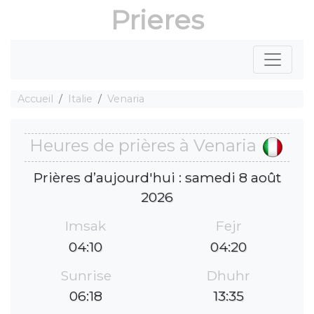
Prieres
Accueil
Italie
Venaria
Heures de prières à Venaria
Prières d’aujourd'hui : samedi 8 août
2026
Imsak
Fejr
04:10
04:20
Sunrise
Dhuhr
06:18
13:35