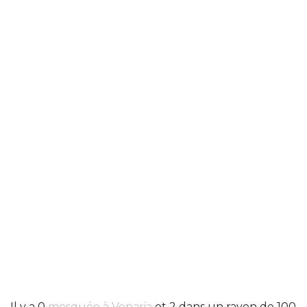
Il y a 0
mosquée à Venaria
et 2 dans un rayon de 100