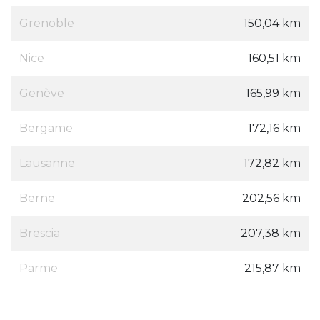
Grenoble
150,04 km
Nice
160,51 km
Genève
165,99 km
Bergame
172,16 km
Lausanne
172,82 km
Berne
202,56 km
Brescia
207,38 km
Parme
215,87 km