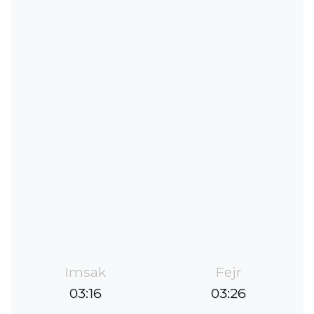
Imsak
Fejr
03:16
03:26