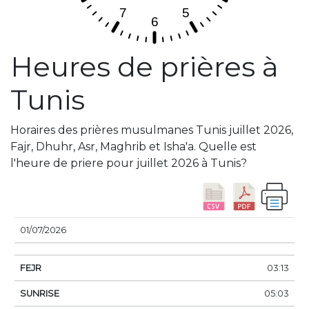
Heures de prières à
Tunis
Horaires des prières musulmanes Tunis juillet 2026,
Fajr, Dhuhr, Asr, Maghrib et Isha'a. Quelle est
l'heure de priere pour juillet 2026 à Tunis?
DATE
FEJR
SUNRISE
DHUHR
ASSER
SUN
01/07/2026
03:13
05:03