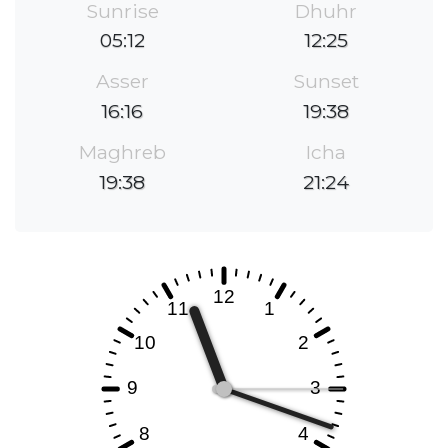
Sunrise
Dhuhr
05:12
12:25
Asser
Sunset
16:16
19:38
Maghreb
Icha
19:38
21:24