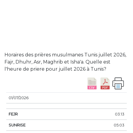
Horaires des prières musulmanes Tunis juillet 2026,
Fajr, Dhuhr, Asr, Maghrib et Isha'a. Quelle est
l'heure de priere pour juillet 2026 à Tunis?
DATE
FEJR
SUNRISE
DHUHR
ASSER
SUN
01/07/2026
03:13
05:03