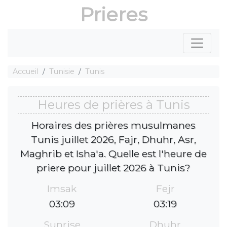
Prieres
Accueil
Tunisie
Tunis
Heures de prières à Tunis
Horaires des prières musulmanes
Tunis juillet 2026, Fajr, Dhuhr, Asr,
Maghrib et Isha'a. Quelle est l'heure de
priere pour juillet 2026 à Tunis?
Imsak
Fejr
03:09
03:19
Sunrise
Dhuhr