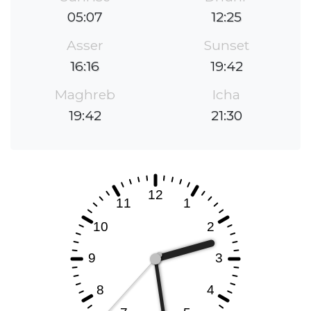
05:07
12:25
Asser
Sunset
16:16
19:42
Maghreb
Icha
19:42
21:30