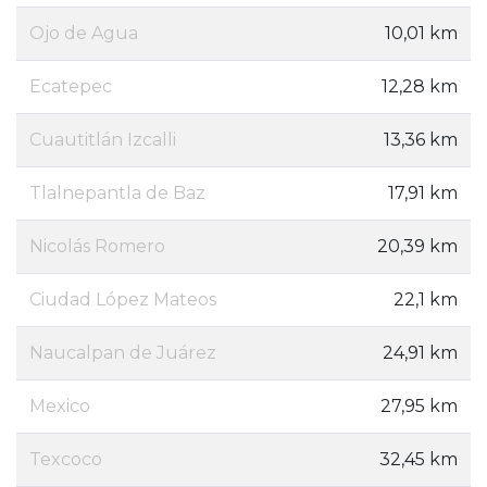
Ojo de Agua
10,01 km
Ecatepec
12,28 km
Cuautitlán Izcalli
13,36 km
Tlalnepantla de Baz
17,91 km
Nicolás Romero
20,39 km
Ciudad López Mateos
22,1 km
Naucalpan de Juárez
24,91 km
Mexico
27,95 km
Texcoco
32,45 km