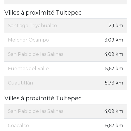
Villes à proximité Tultepec
Santiago Teyahualco
2,1 km
Melchor Ocampo
3,09 km
San Pablo de las Salinas
4,09 km
Fuentes del Valle
5,62 km
Cuautitlán
5,73 km
Villes à proximité Tultepec
San Pablo de las Salinas
4,09 km
Coacalco
6,67 km