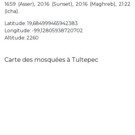
16:59 (Asser), 20:16 (Sunset), 20:16 (Maghreb), 21:22
(Icha).
Latitude: 19,684999465942383
Longitude: -99,12805938720702
Altitude: 2260
Carte des mosquées à Tultepec