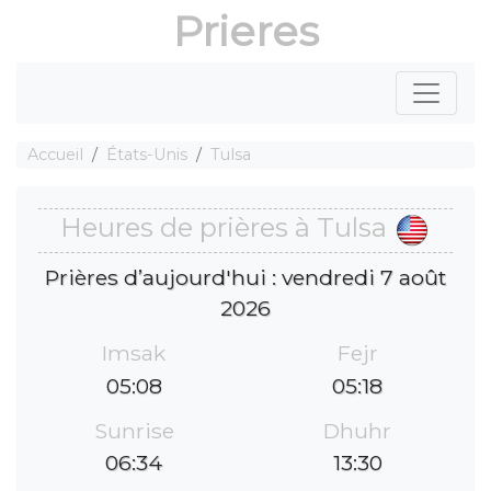
Prieres
Accueil
États-Unis
Tulsa
Heures de prières à Tulsa
Prières d’aujourd'hui : vendredi 7 août
2026
Imsak
Fejr
05:08
05:18
Sunrise
Dhuhr
06:34
13:30