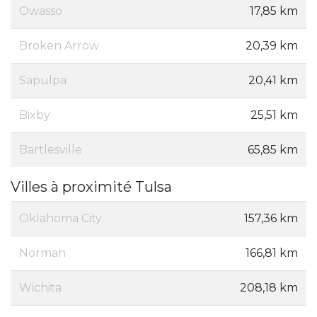
Owasso
17,85 km
Broken Arrow
20,39 km
Sapulpa
20,41 km
Bixby
25,51 km
Bartlesville
65,85 km
Villes à proximité Tulsa
Oklahoma City
157,36 km
Norman
166,81 km
Wichita
208,18 km