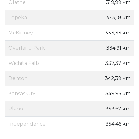
Olathe
319,99 km
Topeka
323,18 km
McKinney
333,33 km
Overland Park
334,91 km
Wichita Falls
337,37 km
Denton
342,39 km
Kansas City
349,95 km
Plano
353,67 km
Independence
354,46 km