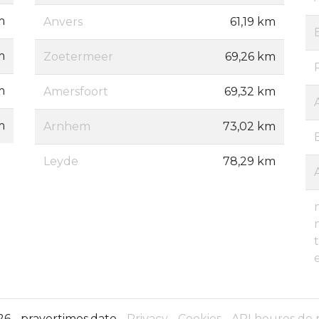
m
Anvers
61,19 km
m
Zoetermeer
69,26 km
m
Amersfoort
69,32 km
m
Arnhem
73,02 km
Leyde
78,29 km
6 - prayertimes.date -
Privacy
-
Cookies
-
API heures de 