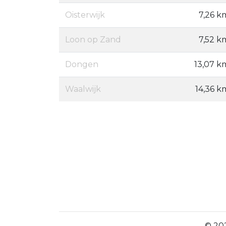
Oisterwijk
7,26 k
Loon op Zand
7,52 k
Dongen
13,07 k
Waalwijk
14,36 k
© 202