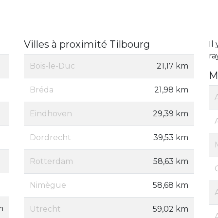
Villes à proximité Tilbourg
Il
ra
Bois-le-Duc
21,17 km
M
Bréda
21,98 km
Eindhoven
29,39 km
Dordrecht
39,53 km
Rotterdam
58,63 km
Nimègue
58,68 km
m
Utrecht
59,02 km