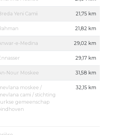
Breda Yeni Camii
21,75 km
Rahman
21,82 km
Anwar-e-Medina
29,02 km
Ennasser
29,17 km
An-Nour Moskee
31,58 km
mevlana moskee /
32,15 km
mevlana cami / stichting
turkse gemeenschap
eindhoven
prière