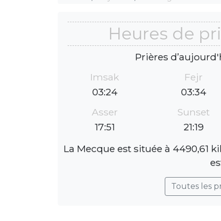
Heures de pri
Prières d’aujourd'
Imsak
Fejr
03:24
03:34
Asser
Sunset
17:51
21:19
La Mecque est située à 4490,61 ki
es
Toutes les p