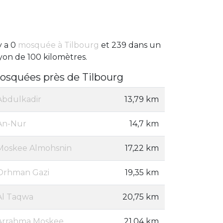
 y a 0
mosquée à Tilbourg
et 239 dans un
yon de 100 kilomètres.
osquées près de Tilbourg
Abdulkadir
13,79 km
An-Nur
14,7 km
Moskee Almohsnin
17,22 km
Orhman Gazi
19,35 km
Al Taqwa
20,75 km
Arrahma Moskee
21,04 km