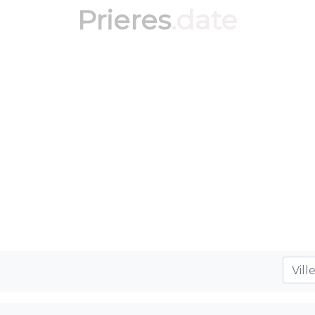
Prieres
.date