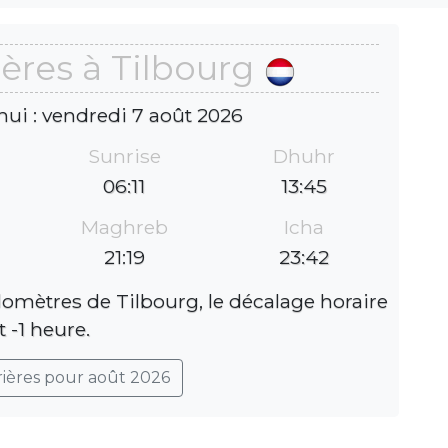
ères à Tilbourg
hui : vendredi 7 août 2026
Sunrise
Dhuhr
06:11
13:45
Maghreb
Icha
21:19
23:42
lomètres de Tilbourg, le décalage horaire
t -1 heure.
rières pour août 2026