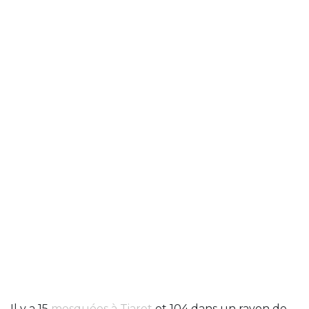
Il y a 15
mosquées à Tiaret
et 104 dans un rayon de