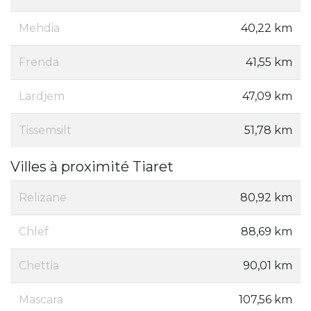
Mehdia
40,22 km
Frenda
41,55 km
Lardjem
47,09 km
Tissemsilt
51,78 km
Villes à proximité Tiaret
Relizane
80,92 km
Chlef
88,69 km
Chettia
90,01 km
Mascara
107,56 km