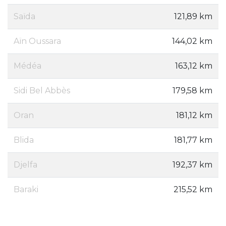
Saïda
121,89 km
Aïn Oussara
144,02 km
Médéa
163,12 km
Sidi Bel Abbès
179,58 km
Oran
181,12 km
Blida
181,77 km
Djelfa
192,37 km
Baraki
215,52 km