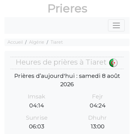
Prieres
Accueil
Algérie
Tiaret
Heures de prières à Tiaret
Prières d’aujourd'hui : samedi 8 août
2026
Imsak
Fejr
04:14
04:24
Sunrise
Dhuhr
06:03
13:00