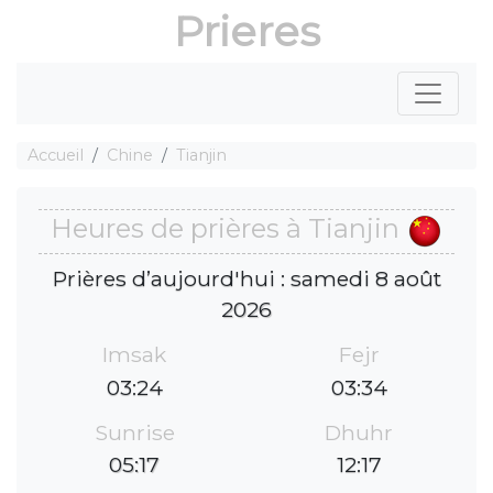
Prieres
Accueil
Chine
Tianjin
Heures de prières à Tianjin
Prières d’aujourd'hui : samedi 8 août
2026
Imsak
Fejr
03:24
03:34
Sunrise
Dhuhr
05:17
12:17