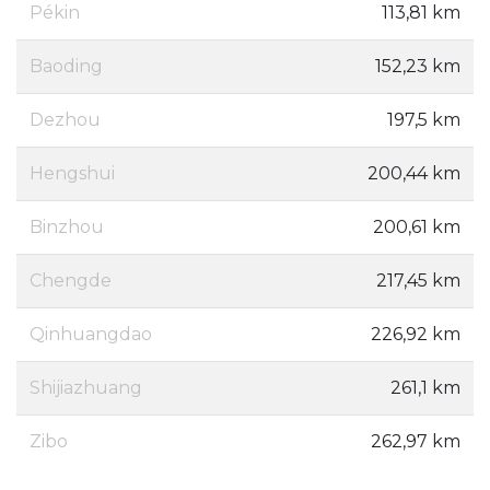
Pékin
113,81 km
Baoding
152,23 km
Dezhou
197,5 km
Hengshui
200,44 km
Binzhou
200,61 km
Chengde
217,45 km
Qinhuangdao
226,92 km
Shijiazhuang
261,1 km
Zibo
262,97 km