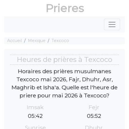
Prieres
Accueil
Mexique
Texcoco
Heures de prières à Texcoco
Horaires des prières musulmanes
Texcoco mai 2026, Fajr, Dhuhr, Asr,
Maghrib et Isha'a. Quelle est l'heure de
priere pour mai 2026 à Texcoco?
Imsak
Fejr
05:42
05:52
Sunrise
Dhuhr