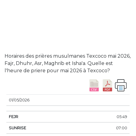
Horaires des prières musulmanes Texcoco mai 2026,
Fajr, Dhuhr, Asr, Maghrib et Isha'a. Quelle est
l'heure de priere pour mai 2026 à Texcoco?
DATE
FEJR
SUNRISE
DHUHR
ASSER
SUN
01/05/2026
05:49
07:00