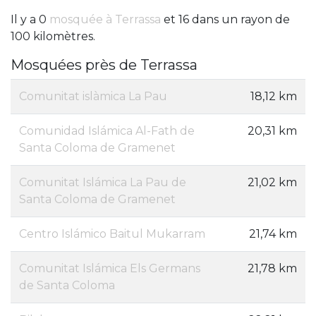
Il y a 0
mosquée à Terrassa
et 16 dans un rayon de
100 kilomètres.
Mosquées près de Terrassa
Comunitat islàmica La Pau
18,12 km
Comunidad Islámica Al-Fath de
20,31 km
Santa Coloma de Gramenet
Comunitat Islámica La Pau de
21,02 km
Santa Coloma de Gramenet
Centro Islámico Baitul Mukarram
21,74 km
Comunitat Islámica Els Germans
21,78 km
de Santa Coloma