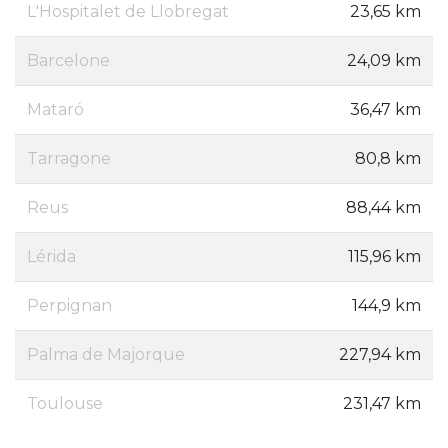
L'Hospitalet de Llobregat
23,65 km
Barcelone
24,09 km
Mataró
36,47 km
Tarragone
80,8 km
Reus
88,44 km
Lérida
115,96 km
Perpignan
144,9 km
Palma de Majorque
227,94 km
Toulouse
231,47 km