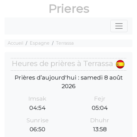
Prieres
Accueil
Espagne
Terrassa
Heures de prières à Terrassa
Prières d’aujourd'hui : samedi 8 août
2026
Imsak
Fejr
04:54
05:04
Sunrise
Dhuhr
06:50
13:58