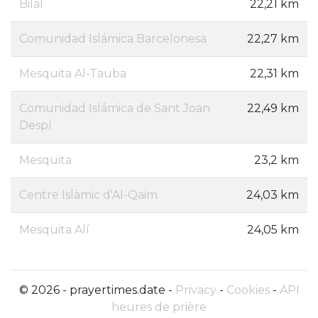
Bilal
22,21 km
Comunidad Islámica Barcelonesa
22,27 km
Mesquita Al-Tauba
22,31 km
Comunidad Islámica de Sant Joan
22,49 km
Despí
Mesquita
23,2 km
Centre Islàmic d'Al-Qaim
24,03 km
Mesquita Alí
24,05 km
© 2026 - prayertimes.date -
Privacy
-
Cookies
-
API
heures de prière