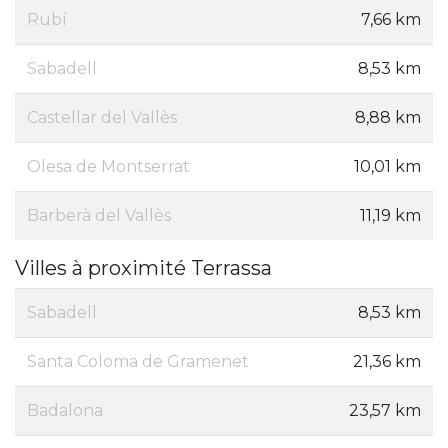
Rubí
7,66 km
Sabadell
8,53 km
Castellar del Vallès
8,88 km
Olesa de Montserrat
10,01 km
Barberà del Vallès
11,19 km
Villes à proximité Terrassa
Sabadell
8,53 km
Santa Coloma de Gramenet
21,36 km
Badalona
23,57 km