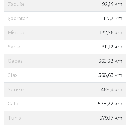
Zaouïa
92,14 km
Şabrātah
117,7 km
Misrata
137,26 km
Syrte
311,12 km
Gabès
365,38 km
Sfax
368,63 km
Sousse
468,4 km
Catane
578,22 km
Tunis
579,17 km