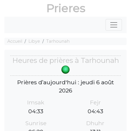
Prieres
Accueil
Libye
Tarhounah
Heures de prières à Tarhounah
Prières d’aujourd'hui : jeudi 6 août
2026
Imsak
Fejr
04:33
04:43
Sunrise
Dhuhr