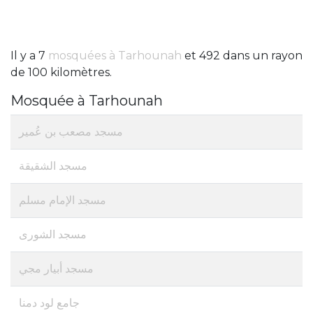
Il y a 7
mosquées à Tarhounah
et 492 dans un rayon
de 100 kilomètres.
Mosquée à Tarhounah
مسجد مصعب بن عُمير
مسجد الشقيقة
مسجد الإمام مسلم
مسجد الشورى
مسجد أبيار مجي
جامع لود دمنا