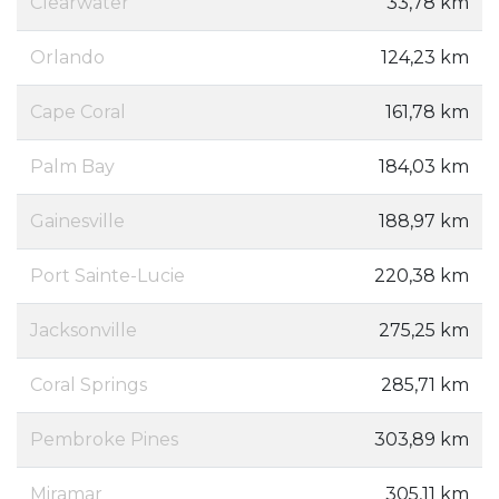
Clearwater
33,78 km
Orlando
124,23 km
Cape Coral
161,78 km
Palm Bay
184,03 km
Gainesville
188,97 km
Port Sainte-Lucie
220,38 km
Jacksonville
275,25 km
Coral Springs
285,71 km
Pembroke Pines
303,89 km
Miramar
305,11 km