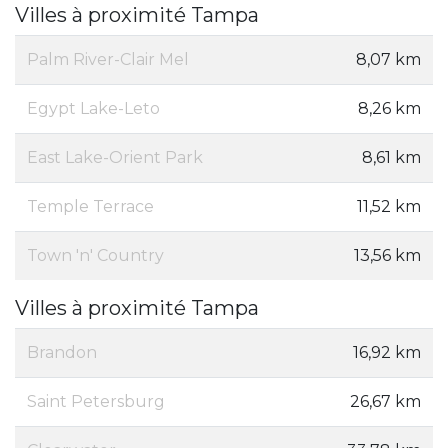
Villes à proximité Tampa
Palm River-Clair Mel
8,07 km
Egypt Lake-Leto
8,26 km
East Lake-Orient Park
8,61 km
Temple Terrace
11,52 km
Town 'n' Country
13,56 km
Villes à proximité Tampa
Brandon
16,92 km
Saint Petersburg
26,67 km