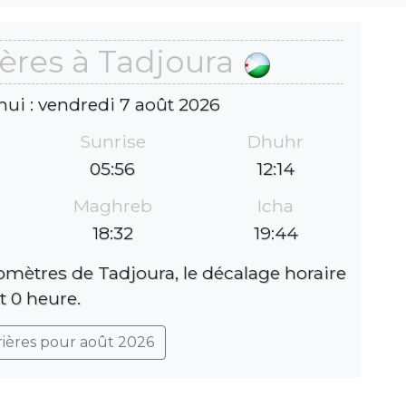
ères à Tadjoura
hui : vendredi 7 août 2026
Sunrise
Dhuhr
05:56
12:14
Maghreb
Icha
18:32
19:44
lomètres de Tadjoura, le décalage horaire
t 0 heure.
rières pour août 2026