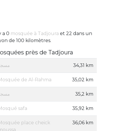
 y a 0
mosquée à Tadjoura
et 22 dans un
yon de 100 kilomètres.
osquées près de Tadjoura
مسجد
34,31 km
Mosquée de Al-Rahma
35,02 km
مسجد
35,2 km
Mosqué safa
35,92 km
Mosquée place cheick
36,06 km
moussa