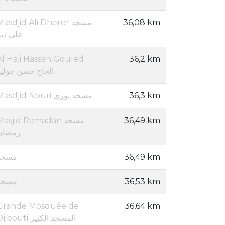
asdjid Ali Dherer مسجد
36,08 km
علي ذير
Al Haji Hassan Gouled
36,2 km
الحاج حسن جوليد
Masdjid Nouri مسجد نوري
36,3 km
Masjid Ramadan مسجد
36,49 km
رمضان
مسجد
36,49 km
مسجد
36,53 km
Grande Mosquée de
36,64 km
ibouti المسجد الكبير