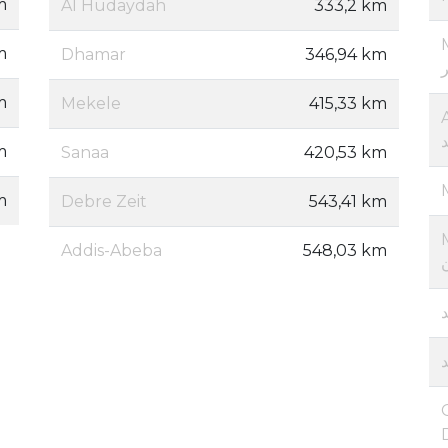
m
Al Hudaydah
333,2 km
M
m
Dhamar
346,94 km
m
Mekele
415,33 km
m
Sanaa
420,53 km
m
Debre Zeit
543,41 km
Addis-Abeba
548,03 km
Dj