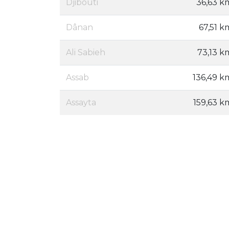
Djibouti
36,63 k
Dânan
67,51 k
Ali Sabieh
73,13 k
Assab
136,49 k
Assayta
159,63 k