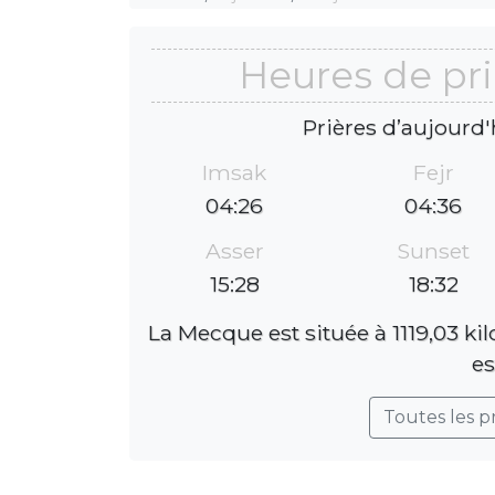
Heures de pri
Prières d’aujourd'
Imsak
Fejr
04:26
04:36
Asser
Sunset
15:28
18:32
La Mecque est située à 1119,03 ki
es
Toutes les p