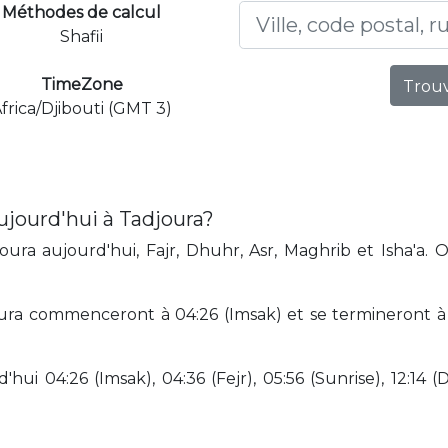
Méthodes de calcul
Shafii
TimeZone
Trouv
frica/Djibouti (GMT 3)
ujourd'hui à Tadjoura?
ura aujourd'hui, Fajr, Dhuhr, Asr, Maghrib et Isha'a. 
ra commenceront à 04:26 (Imsak) et se termineront à 19
hui 04:26 (Imsak), 04:36 (Fejr), 05:56 (Sunrise), 12:14 (D