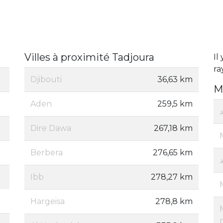
Villes à proximité Tadjoura
Il
ra
Djibouti
36,63 km
M
Aden
259,5 km
Dire Dawa
267,18 km
Berbera
276,65 km
Ibb
278,27 km
Hargeisa
278,8 km