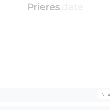
Prieres
.date