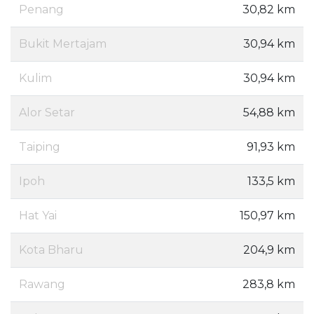
Penang
30,82 km
Bukit Mertajam
30,94 km
Kulim
30,94 km
Alor Setar
54,88 km
Taiping
91,93 km
Ipoh
133,5 km
Hat Yai
150,97 km
Kota Bharu
204,9 km
Rawang
283,8 km