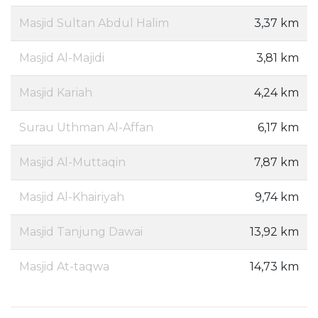
Masjid Sultan Abdul Halim
3,37 km
Masjid Al-Majidi
3,81 km
Masjid Kariah
4,24 km
Surau Uthman Al-Affan
6,17 km
Masjid Al-Muttaqin
7,87 km
Masjid Al-Khairiyah
9,74 km
Masjid Tanjung Dawai
13,92 km
Masjid At-taqwa
14,73 km