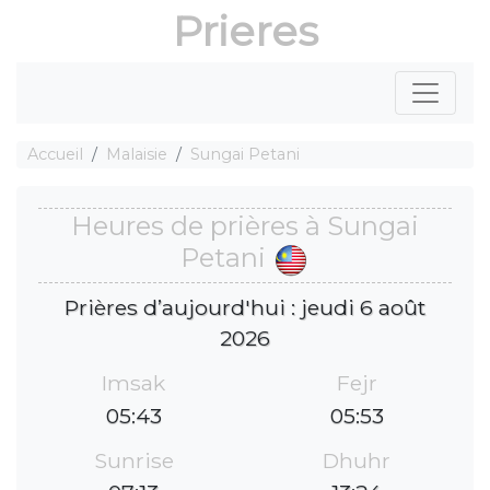
Prieres
Accueil
Malaisie
Sungai Petani
Heures de prières à Sungai
Petani
Prières d’aujourd'hui : jeudi 6 août
2026
Imsak
Fejr
05:43
05:53
Sunrise
Dhuhr