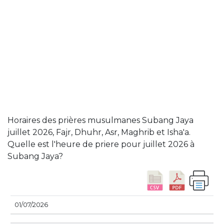
Horaires des prières musulmanes Subang Jaya
juillet 2026, Fajr, Dhuhr, Asr, Maghrib et Isha'a.
Quelle est l'heure de priere pour juillet 2026 à
Subang Jaya?
DATE
FEJR
SUNRISE
DHUHR
ASSER
SUN
01/07/2026