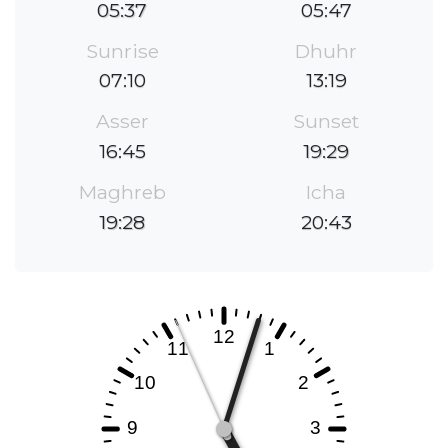
05:37
05:47
Sunrise
Dhuhr
07:10
13:19
Asser
Sunset
16:45
19:29
Maghreb
Icha
19:28
20:43