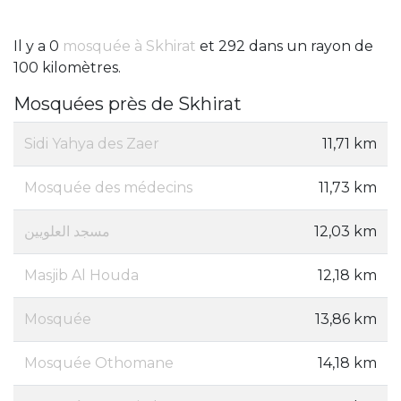
Il y a 0
mosquée à Skhirat
et 292 dans un rayon de
100 kilomètres.
Mosquées près de Skhirat
Sidi Yahya des Zaer
11,71 km
Mosquée des médecins
11,73 km
مسجد العلويين
12,03 km
Masjib Al Houda
12,18 km
Mosquée
13,86 km
Mosquée Othomane
14,18 km