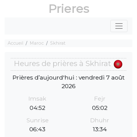
Prieres
Accueil
Maroc
Skhirat
Heures de prières à Skhirat
Prières d’aujourd'hui : vendredi 7 août
2026
Imsak
Fejr
04:52
05:02
Sunrise
Dhuhr
06:43
13:34