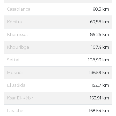
Casablanca
60,3 km
Kénitra
60,58 km
Khémisset
89,25 km
Khouribga
107,4 km
Settat
108,93 km
Meknès
136,59 km
El Jadida
152,7 km
Ksar El-Kébir
163,91 km
Larache
168,54 km