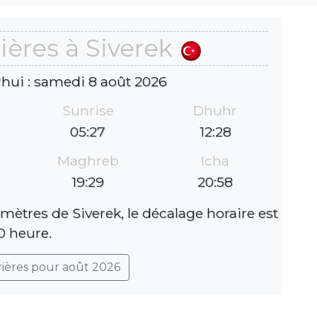
ières à Siverek
'hui : samedi 8 août 2026
Sunrise
Dhuhr
05:27
12:28
Maghreb
Icha
19:29
20:58
omètres de Siverek, le décalage horaire est
0 heure.
rières pour août 2026