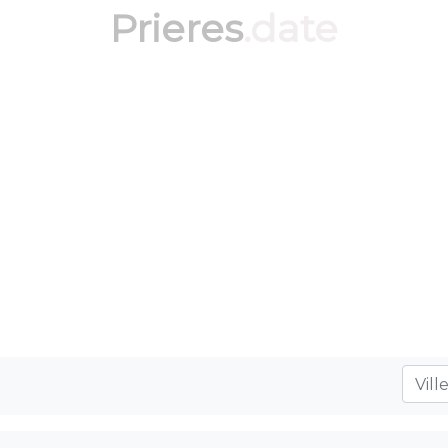
Prieres
.date