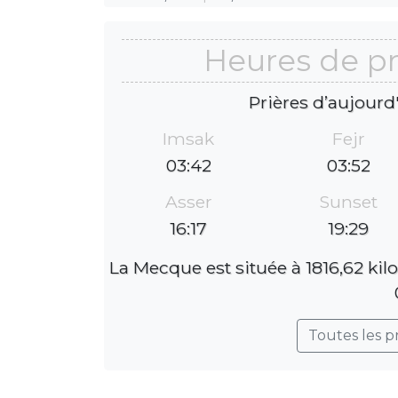
Heures de pr
Prières d’aujourd
Imsak
Fejr
03:42
03:52
Asser
Sunset
16:17
19:29
La Mecque est située à 1816,62 kil
Toutes les p