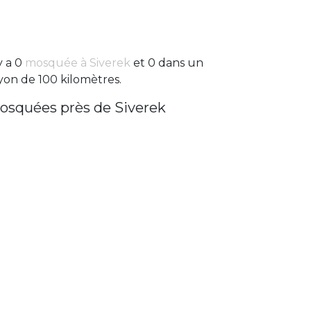
 y a 0
mosquée à Siverek
et 0 dans un
yon de 100 kilomètres.
osquées près de Siverek