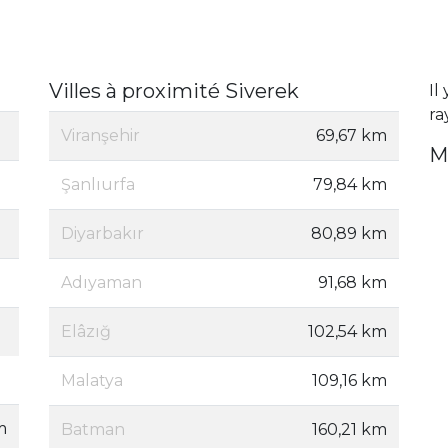
Villes à proximité Siverek
Il
ra
Viranşehir
69,67 km
M
Şanlıurfa
79,84 km
Diyarbakır
80,89 km
Adıyaman
91,68 km
Elâzığ
102,54 km
Malatya
109,16 km
m
Batman
160,21 km