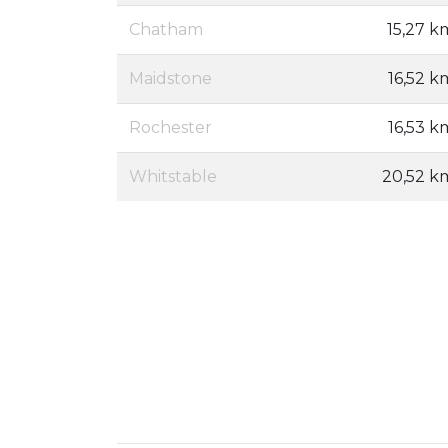
Chatham
15,27 k
Maidstone
16,52 k
Rochester
16,53 k
Whitstable
20,52 k