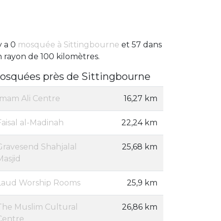
 y a 0
mosquée à Sittingbourne
et 57 dans
 rayon de 100 kilomètres.
osquées près de Sittingbourne
Imam Ali Centre
16,27 km
Faisal al-Madinah
22,24 km
Gravesend Shahjalal
25,68 km
Masjid
Laud Worship Rooms
25,9 km
The Muslim Cultural
26,86 km
Centre