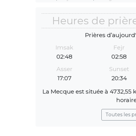
Heures de prièr
Prières d’aujourd
Imsak
Fejr
02:48
02:58
Asser
Sunset
17:07
20:34
La Mecque est située à 4732,55 
horaire
Toutes les p