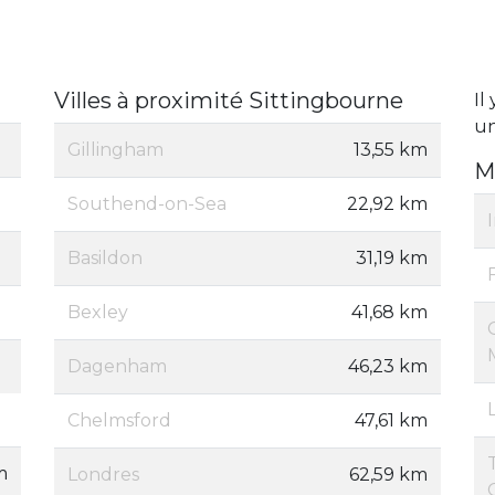
Villes à proximité Sittingbourne
Il
un
Gillingham
13,55 km
M
Southend-on-Sea
22,92 km
Basildon
31,19 km
Bexley
41,68 km
Dagenham
46,23 km
Chelmsford
47,61 km
m
Londres
62,59 km