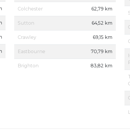
m
Colchester
62,79 km
m
Sutton
64,52 km
m
Crawley
69,15 km
m
Eastbourne
70,79 km
Brighton
83,82 km