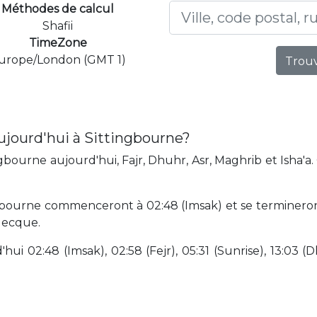
Méthodes de calcul
Shafii
TimeZone
urope/London (GMT 1)
Trouv
ujourd'hui à Sittingbourne?
bourne aujourd'hui, Fajr, Dhuhr, Asr, Maghrib et Isha'a
ngbourne commenceront à 02:48 (Imsak) et se termineron
 Mecque.
hui 02:48 (Imsak), 02:58 (Fejr), 05:31 (Sunrise), 13:03 (D