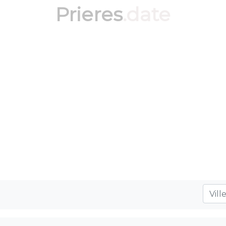
Prieres
.date