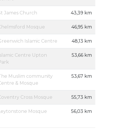
St James Church
43,39 km
Chelmsford Mosque
46,95 km
Greenwich Islamic Centre
48,13 km
Islamic Centre Upton
53,66 km
Park
The Muslim community
53,67 km
Centre & Mosque
Coventry Cross Mosque
55,73 km
Leytonstone Mosque
56,03 km