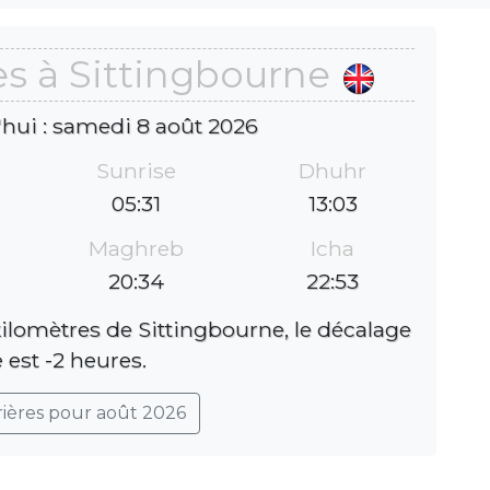
es à Sittingbourne
'hui : samedi 8 août 2026
Sunrise
Dhuhr
05:31
13:03
Maghreb
Icha
20:34
22:53
kilomètres de Sittingbourne, le décalage
 est -2 heures.
rières pour août 2026