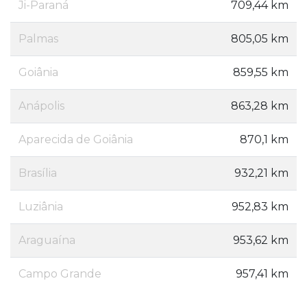
Ji-Paraná
709,44 km
Palmas
805,05 km
Goiânia
859,55 km
Anápolis
863,28 km
Aparecida de Goiânia
870,1 km
Brasília
932,21 km
Luziânia
952,83 km
Araguaína
953,62 km
Campo Grande
957,41 km