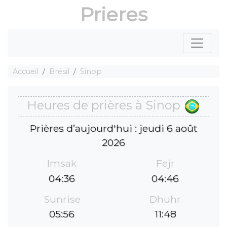
Prieres
Accueil
Brésil
Sinop
Heures de prières à Sinop
Prières d’aujourd'hui : jeudi 6 août
2026
Imsak
Fejr
04:36
04:46
Sunrise
Dhuhr
05:56
11:48