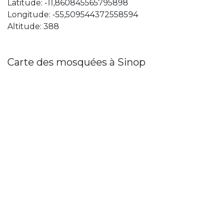
Latitude: -11,860845565795898
Longitude: -55,509544372558594
Altitude: 388
Carte des mosquées à Sinop