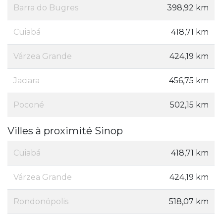
Barra do Bugres
398,92 km
Cuiabá
418,71 km
Várzea Grande
424,19 km
Jaciara
456,75 km
Poconé
502,15 km
Villes à proximité Sinop
Cuiabá
418,71 km
Várzea Grande
424,19 km
Rondonópolis
518,07 km