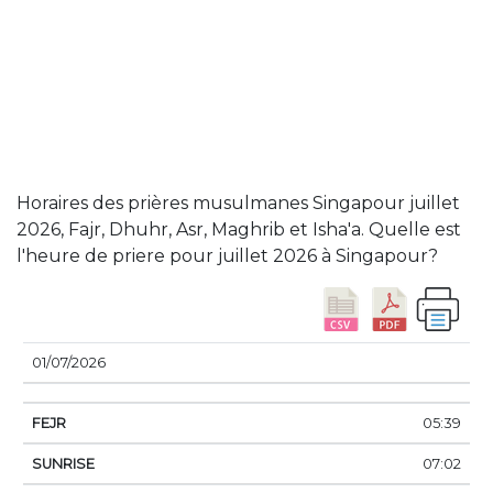
Horaires des prières musulmanes Singapour juillet
2026, Fajr, Dhuhr, Asr, Maghrib et Isha'a. Quelle est
l'heure de priere pour juillet 2026 à Singapour?
DATE
FEJR
SUNRISE
DHUHR
ASSER
SUN
01/07/2026
05:39
07:02