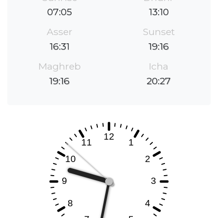
07:05
13:10
Asser
Sunset
16:31
19:16
Maghreb
Icha
19:16
20:27