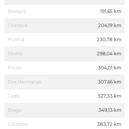
Badajoz
191,65 km
Coïmbre
204,19 km
Huelva
230,78 km
Séville
298,04 km
Porto
304,01 km
Dos Hermanas
307,66 km
Cadix
327,33 km
Braga
349,13 km
Córdoba
383,72 km