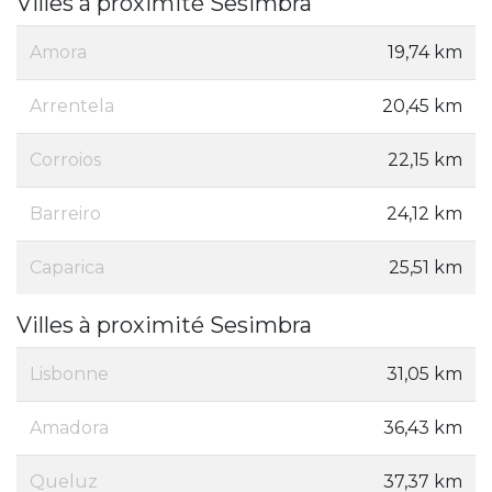
Villes à proximité Sesimbra
Amora
19,74 km
Arrentela
20,45 km
Corroios
22,15 km
Barreiro
24,12 km
Caparica
25,51 km
Villes à proximité Sesimbra
Lisbonne
31,05 km
Amadora
36,43 km
Queluz
37,37 km