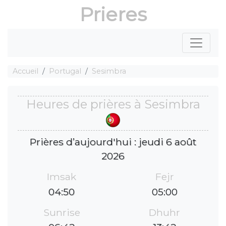
Prieres
Accueil
Portugal
Sesimbra
Heures de prières à Sesimbra
Prières d’aujourd'hui : jeudi 6 août
2026
Imsak
Fejr
04:50
05:00
Sunrise
Dhuhr