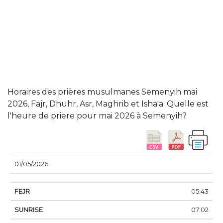
Horaires des prières musulmanes Semenyih mai
2026, Fajr, Dhuhr, Asr, Maghrib et Isha'a. Quelle est
l'heure de priere pour mai 2026 à Semenyih?
DATE
FEJR
SUNRISE
DHUHR
ASSER
SUN
01/05/2026
05:43
07:02