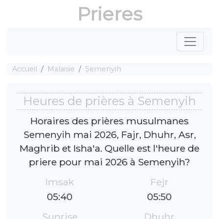
Prieres
Accueil
Malaisie
Semenyih
Heures de prières à Semenyih
Horaires des prières musulmanes
Semenyih mai 2026, Fajr, Dhuhr, Asr,
Maghrib et Isha'a. Quelle est l'heure de
priere pour mai 2026 à Semenyih?
Imsak
Fejr
05:40
05:50
Sunrise
Dhuhr