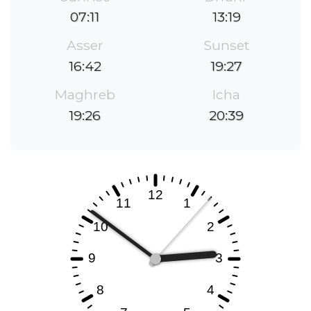
07:11
13:19
Asser
Sunset
16:42
19:27
Maghreb
Icha
19:26
20:39