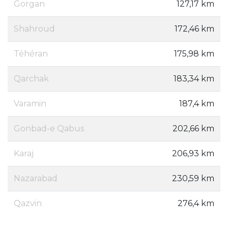
Gorgan
127,17 km
Shahroud
172,46 km
Téhéran
175,98 km
Qarchak
183,34 km
Varamin
187,4 km
Gonbad-e Qabus
202,66 km
Karaj
206,93 km
Nazarabad
230,59 km
Qazvin
276,4 km