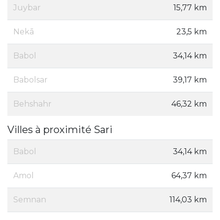
Juybar
15,77 km
Nekā
23,5 km
Babol
34,14 km
Babolsar
39,17 km
Behshahr
46,32 km
Villes à proximité Sari
Babol
34,14 km
Amol
64,37 km
Semnan
114,03 km