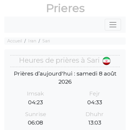
Prieres
Accueil
Iran
Sari
Heures de prières à Sari
Prières d’aujourd'hui : samedi 8 août
2026
Imsak
Fejr
04:23
04:33
Sunrise
Dhuhr
06:08
13:03