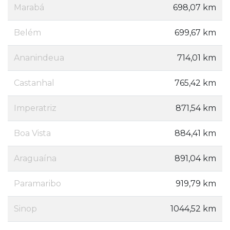
Marabá
698,07 km
Belém
699,67 km
Ananindeua
714,01 km
Castanhal
765,42 km
Imperatriz
871,54 km
Boa Vista
884,41 km
Araguaína
891,04 km
Paramaribo
919,79 km
Sinop
1044,52 km