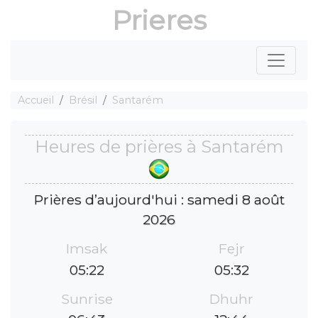
Prieres
Accueil
Brésil
Santarém
Heures de prières à Santarém
Prières d’aujourd'hui : samedi 8 août
2026
Imsak
Fejr
05:22
05:32
Sunrise
Dhuhr