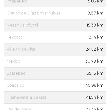
Ixtapaluca
5,05 km
Chalco de Díaz Covarrubias
9,87 km
Nezahualcóyotl
15,39 km
Texcoco
18,14 km
Villa Milpa Alta
24,52 km
Mexico
30,79 km
Ecatepec
35,13 km
Coacalco
40,96 km
Tlalnepantla de Baz
41,04 km
Ojo de Agua
41,34 km