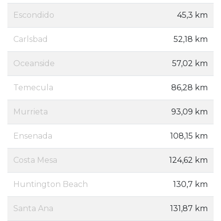
Escondido
45,3 km
Carlsbad
52,18 km
Oceanside
57,02 km
Temecula
86,28 km
Murrieta
93,09 km
Ensenada
108,15 km
Costa Mesa
124,62 km
Huntington Beach
130,7 km
Santa Ana
131,87 km