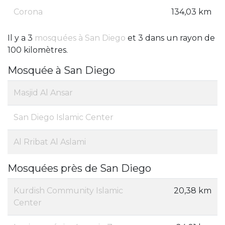
Corona
134,03 km
Il y a 3
mosquées à San Diego
et 3 dans un rayon de
100 kilomètres.
Mosquée à San Diego
Masjid Al Ansar
San Diego Islamic Center
Al Rribat Al Aslami
Mosquées près de San Diego
Kurdish Community Islamic
20,38 km
Center