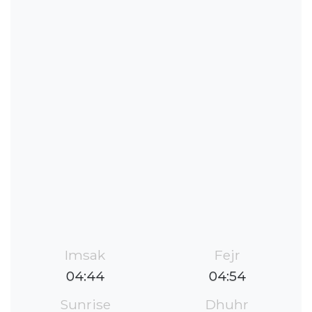
Imsak
Fejr
04:44
04:54
Sunrise
Dhuhr