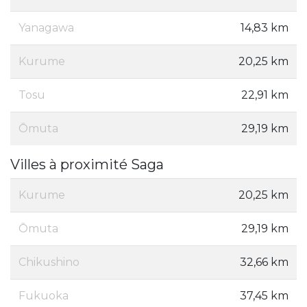
Yanagawa
14,83 km
Kurume
20,25 km
Tosu
22,91 km
Ōmuta
29,19 km
Villes à proximité Saga
Kurume
20,25 km
Ōmuta
29,19 km
Chikushino
32,66 km
Fukuoka
37,45 km