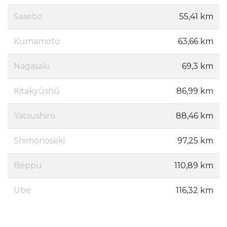
Sasebo
55,41 km
Kumamoto
63,66 km
Nagasaki
69,3 km
Kitakyūshū
86,99 km
Yatsushiro
88,46 km
Shimonoseki
97,25 km
Beppu
110,89 km
Ube
116,32 km