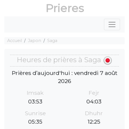
Prieres
Accueil
Japon
Saga
Heures de prières à Saga
Prières d’aujourd'hui : vendredi 7 août
2026
Imsak
Fejr
03:53
04:03
Sunrise
Dhuhr
05:35
12:25