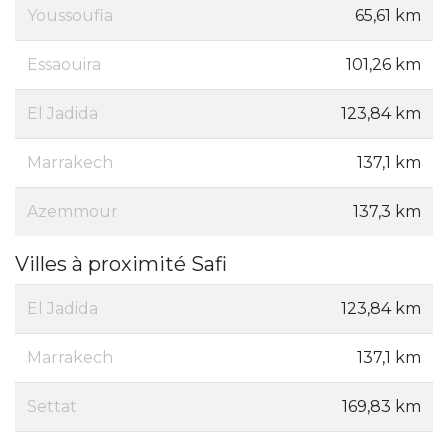
Youssoufia
65,61 km
Essaouira
101,26 km
El Jadida
123,84 km
Marrakech
137,1 km
Azemmour
137,3 km
Villes à proximité Safi
El Jadida
123,84 km
Marrakech
137,1 km
Settat
169,83 km