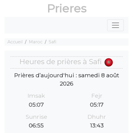
Prieres
Accueil
Maroc
Safi
Heures de prières à Safi
Prières d’aujourd'hui : samedi 8 août
2026
Imsak
Fejr
05:07
05:17
Sunrise
Dhuhr
06:55
13:43