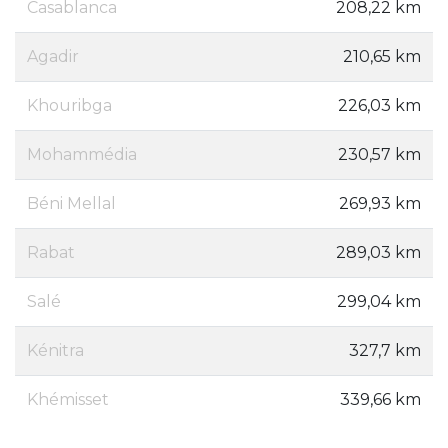
Casablanca
208,22 km
Agadir
210,65 km
Khouribga
226,03 km
Mohammédia
230,57 km
Béni Mellal
269,93 km
Rabat
289,03 km
Salé
299,04 km
Kénitra
327,7 km
Khémisset
339,66 km