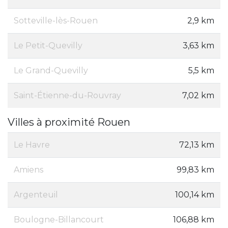
Sotteville-lès-Rouen
2,9 km
Le Petit-Quevilly
3,63 km
Le Grand-Quevilly
5,5 km
Saint-Étienne-du-Rouvray
7,02 km
Villes à proximité Rouen
Le Havre
72,13 km
Amiens
99,83 km
Argenteuil
100,14 km
Boulogne-Billancourt
106,88 km