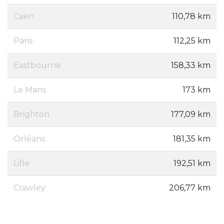
Caen
110,78 km
Paris
112,25 km
Eastbourne
158,33 km
Le Mans
173 km
Brighton
177,09 km
Orléans
181,35 km
Lille
192,51 km
Crawley
206,77 km