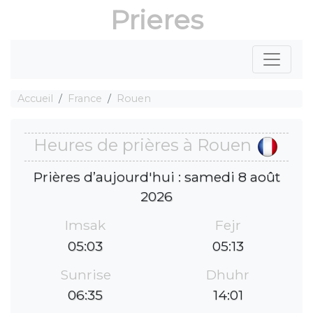
Prieres
Accueil
France
Rouen
Heures de prières à Rouen
Prières d’aujourd'hui : samedi 8 août
2026
Imsak
Fejr
05:03
05:13
Sunrise
Dhuhr
06:35
14:01