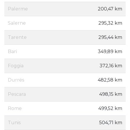
Palerme
200,47 km
Salerne
295,32 km
Tarente
295,44 km
Bari
349,89 km
Foggia
372,16 km
Durrës
482,58 km
Pescara
498,15 km
Rome
499,52 km
Tunis
504,71 km