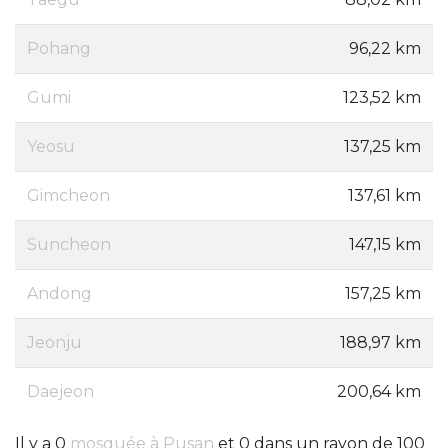
Pohang
96,22 km
Gumi
123,52 km
Yeosu
137,25 km
Gimcheon
137,61 km
Suncheon
147,15 km
Andong
157,25 km
Jeonju
188,97 km
Daejeon
200,64 km
Il y a 0
mosquée à Pusan
et 0 dans un rayon de 100