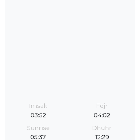
Imsak
Fejr
03:52
04:02
Sunrise
Dhuhr
05:37
12:29