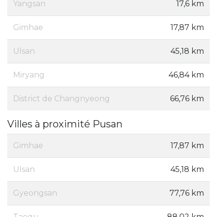
Yangsan
17,6 km
Gimhae
17,87 km
Ulsan
45,18 km
Miryang
46,84 km
District de Changnyeong
66,76 km
Villes à proximité Pusan
Gimhae
17,87 km
Ulsan
45,18 km
Gyeongsan
77,76 km
Taegu
88,02 km