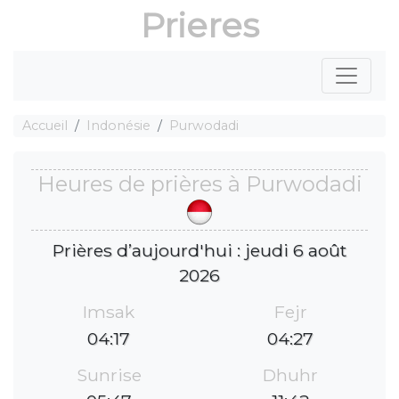
Prieres
Accueil
Indonésie
Purwodadi
Heures de prières à Purwodadi
Prières d’aujourd'hui : jeudi 6 août
2026
Imsak
Fejr
04:17
04:27
Sunrise
Dhuhr