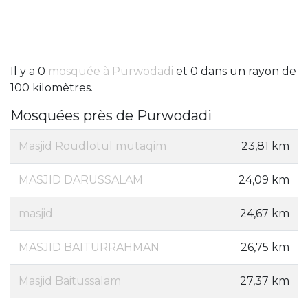
Il y a 0
mosquée à Purwodadi
et 0 dans un rayon de
100 kilomètres.
Mosquées près de Purwodadi
Masjid Roudlotul mutaqim
23,81 km
MASJID DARUSSALAM
24,09 km
masjid
24,67 km
MASJID BAITURRAHMAN
26,75 km
Masjid Baitussalam
27,37 km