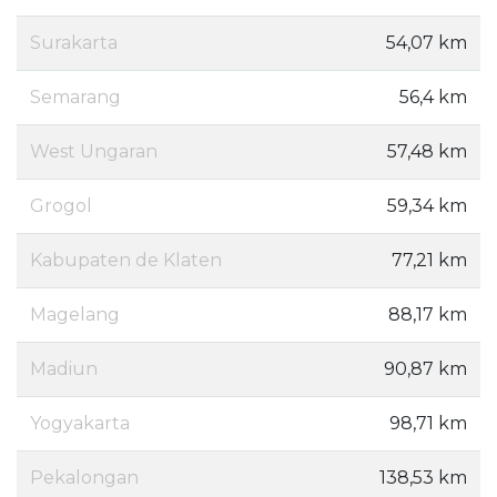
Surakarta
54,07 km
Semarang
56,4 km
West Ungaran
57,48 km
Grogol
59,34 km
Kabupaten de Klaten
77,21 km
Magelang
88,17 km
Madiun
90,87 km
Yogyakarta
98,71 km
Pekalongan
138,53 km