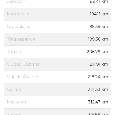
Zapopan
188,41 km
Manzanillo
194,11 km
Guadalajara
195,39 km
Tlaquepaque
199,36 km
Tonalá
206,79 km
Ciudad Guzmán
211,91 km
Villa de Álvarez
218,24 km
Colima
221,33 km
Mazatlán
312,47 km
Zamora
315,89 km