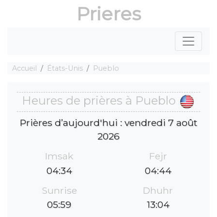
Prieres
Accueil
États-Unis
Pueblo
Heures de prières à Pueblo
Prières d’aujourd'hui : vendredi 7 août
2026
Imsak
Fejr
04:34
04:44
Sunrise
Dhuhr
05:59
13:04