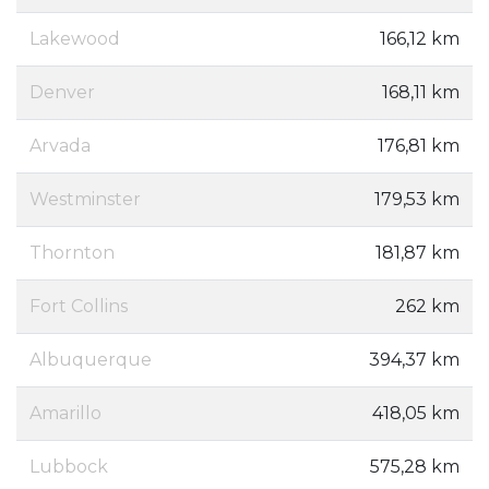
Lakewood
166,12 km
Denver
168,11 km
Arvada
176,81 km
Westminster
179,53 km
Thornton
181,87 km
Fort Collins
262 km
Albuquerque
394,37 km
Amarillo
418,05 km
Lubbock
575,28 km