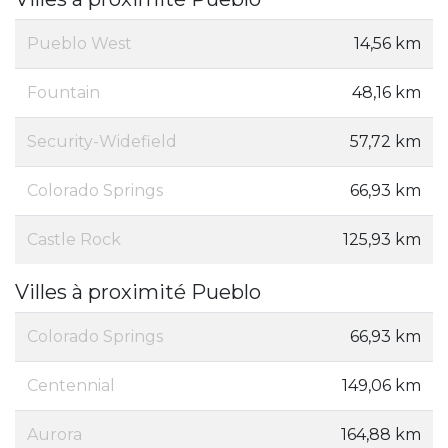
Pueblo West
14,56 km
Fountain
48,16 km
Security-Widefield
57,72 km
Colorado Springs
66,93 km
Castle Rock
125,93 km
Villes à proximité Pueblo
Colorado Springs
66,93 km
Centennial
149,06 km
Aurora
164,88 km