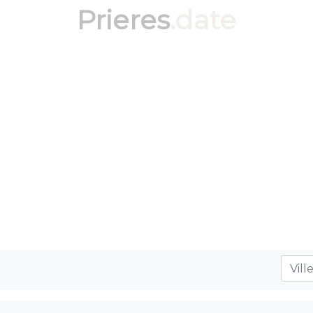
Prieres
.date