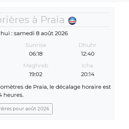
rières à Praia
'hui : samedi 8 août 2026
Sunrise
Dhuhr
06:18
12:40
Maghreb
Icha
19:02
20:14
lomètres de Praia, le décalage horaire est
4 heures.
rières pour août 2026