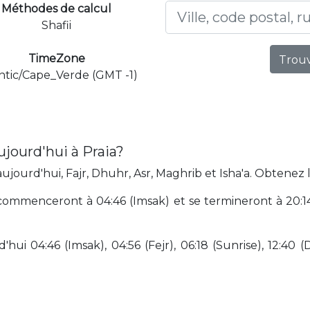
Méthodes de calcul
Shafii
TimeZone
Trouv
ntic/Cape_Verde (GMT -1)
jourd'hui à Praia?
jourd'hui, Fajr, Dhuhr, Asr, Maghrib et Isha'a. Obtenez l
commenceront à 04:46 (Imsak) et se termineront à 20:14 (
hui 04:46 (Imsak), 04:56 (Fejr), 06:18 (Sunrise), 12:40 (D