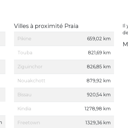
Villes à proximité Praia
Il
de
Pikine
659,02 km
M
Touba
821,69 km
Ziguinchor
826,85 km
Nouakchott
879,92 km
Bissau
920,54 km
Kindia
1278,98 km
m
Freetown
1329,36 km