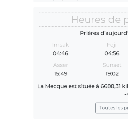
Heures de p
Prières d’aujourd
Imsak
Fejr
04:46
04:56
Asser
Sunset
15:49
19:02
La Mecque est située à 6688,31 ki
-
Toutes les p