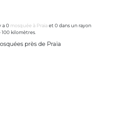
 y a 0
mosquée à Praia
et 0 dans un rayon
 100 kilomètres.
osquées près de Praia