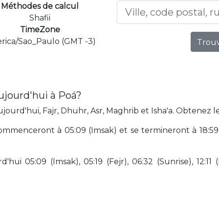
Méthodes de calcul
Shafii
TimeZone
rica/Sao_Paulo (GMT -3)
Trouv
ujourd'hui à Poá?
ourd'hui, Fajr, Dhuhr, Asr, Maghrib et Isha'a. Obtenez l
mmenceront à 05:09 (Imsak) et se termineront à 18:59 (
hui 05:09 (Imsak), 05:19 (Fejr), 06:32 (Sunrise), 12:11 (D