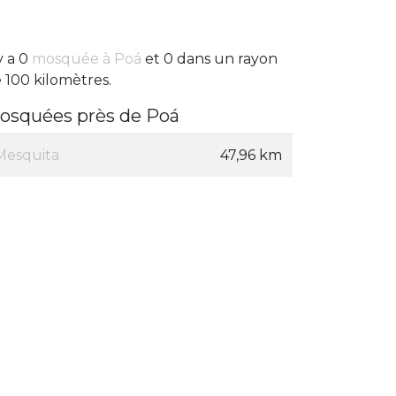
 y a 0
mosquée à Poá
et 0 dans un rayon
 100 kilomètres.
osquées près de Poá
Mesquita
47,96 km