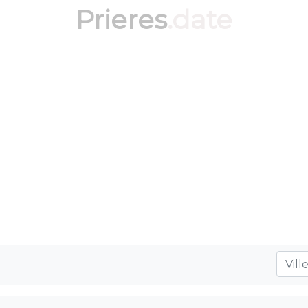
Prieres
.date