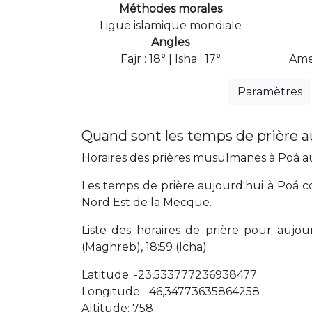
Méthodes morales
Ligue islamique mondiale
Angles
Fajr : 18° | Isha : 17°
Ame
Paramètres
Quand sont les temps de prière a
Horaires des prières musulmanes à Poá auj
Les temps de prière aujourd'hui à Poá co
Nord Est de la Mecque.
Liste des horaires de prière pour aujourd'
(Maghreb), 18:59 (Icha).
Latitude: -23,533777236938477
Longitude: -46,34773635864258
Altitude: 758