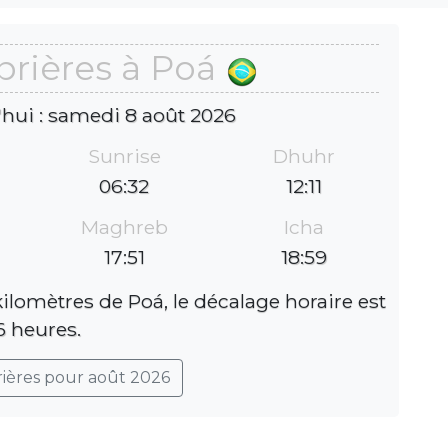
prières à Poá
'hui : samedi 8 août 2026
Sunrise
Dhuhr
06:32
12:11
Maghreb
Icha
17:51
18:59
ilomètres de Poá, le décalage horaire est
6 heures.
rières pour août 2026