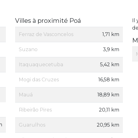
Villes à proximité Poá
Il
de
Ferraz de Vasconcelos
1,71 km
M
Suzano
3,9 km
Itaquaquecetuba
5,42 km
Mogi das Cruzes
16,58 km
Mauá
18,89 km
Ribeirão Pires
20,11 km
m
Guarulhos
20,95 km