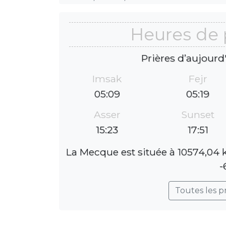
Heures de 
Prières d’aujourd
Imsak
Fejr
05:09
05:19
Asser
Sunset
15:23
17:51
La Mecque est située à 10574,04 k
-
Toutes les p