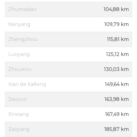
Zhumadian
104,88 km
Nanyang
109,79 km
Zhengzhou
115,81 km
Luoyang
125,12 km
Zhoukou
130,03 km
Xian de Kaifeng
149,64 km
Jiaozuo
163,98 km
Xinxiang
167,49 km
Zaoyang
185,87 km