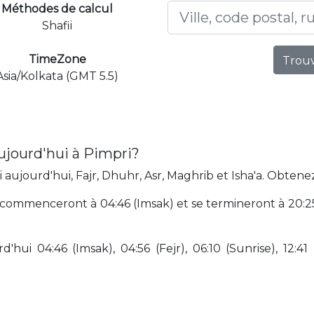
Méthodes de calcul
Shafii
TimeZone
Trouv
Asia/Kolkata (GMT 5.5)
ujourd'hui à Pimpri?
aujourd'hui, Fajr, Dhuhr, Asr, Maghrib et Isha'a. Obtenez
commenceront à 04:46 (Imsak) et se termineront à 20:25 
hui 04:46 (Imsak), 04:56 (Fejr), 06:10 (Sunrise), 12:41 (D