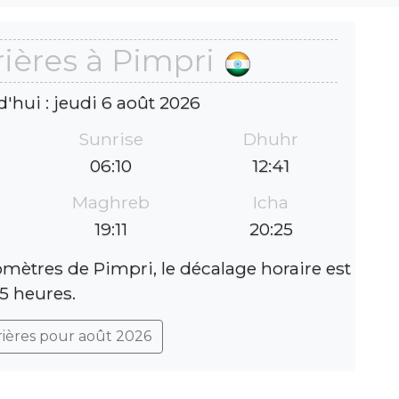
ières à Pimpri
d'hui : jeudi 6 août 2026
Sunrise
Dhuhr
06:10
12:41
Maghreb
Icha
19:11
20:25
omètres de Pimpri, le décalage horaire est
,5 heures.
rières pour août 2026