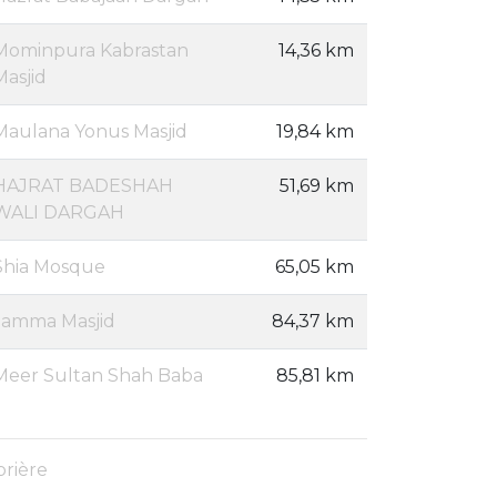
Mominpura Kabrastan
14,36 km
Masjid
Maulana Yonus Masjid
19,84 km
HAJRAT BADESHAH
51,69 km
WALI DARGAH
Shia Mosque
65,05 km
Jamma Masjid
84,37 km
Meer Sultan Shah Baba
85,81 km
prière