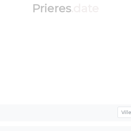
Prieres
.date