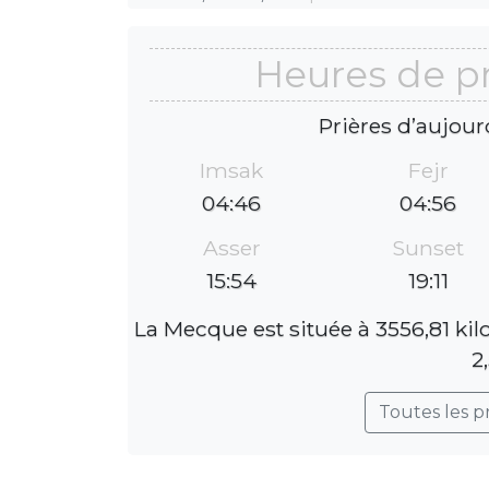
Heures de pr
Prières d’aujour
Imsak
Fejr
04:46
04:56
Asser
Sunset
15:54
19:11
La Mecque est située à 3556,81 kil
2
Toutes les p