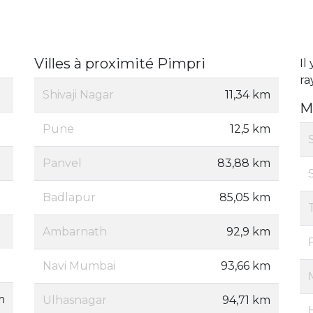
Villes à proximité Pimpri
Il
ra
Shivaji Nagar
11,34 km
M
Pune
12,5 km
Panvel
83,88 km
Badlapur
85,05 km
Ambarnath
92,9 km
Navi Mumbai
93,66 km
m
Ulhasnagar
94,71 km