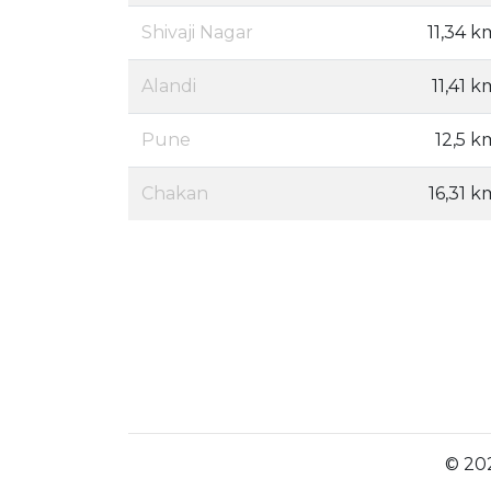
Shivaji Nagar
11,34 k
Alandi
11,41 k
Pune
12,5 k
Chakan
16,31 k
© 202