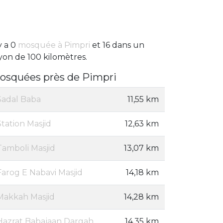
 y a 0
mosquée à Pimpri
et 16 dans un
yon de 100 kilomètres.
osquées près de Pimpri
Sadal Baba
11,55 km
Station Masjid
12,63 km
Tamboli Masjid
13,07 km
Farog E Nabavi Masjid
14,18 km
Makkah Masjid
14,28 km
Hazrat Babajaan Dargah
14,35 km