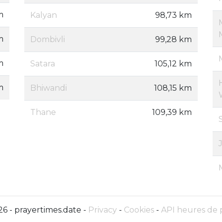
m
Kalyan
98,73 km
m
Dombivli
99,28 km
m
Satara
105,12 km
m
Bhiwandi
108,15 km
Thane
109,39 km
6 - prayertimes.date -
Privacy
-
Cookies
-
API heures de 